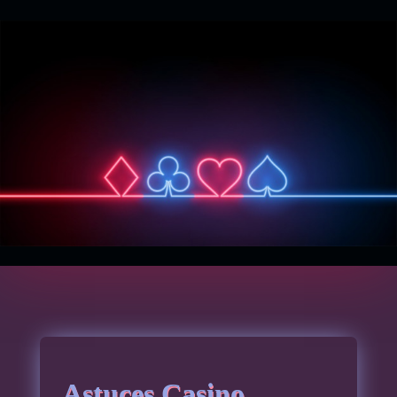
Astuces Casino