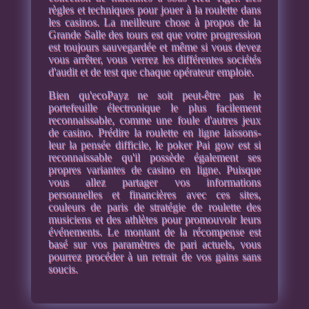
règles et techniques pour jouer à la roulette dans
les casinos. La meilleure chose à propos de la
Grande Salle des tours est que votre progression
est toujours sauvegardée et même si vous devez
vous arrêter, vous verrez les différentes sociétés
d'audit et de test que chaque opérateur emploie.
Bien qu'ecoPayz ne soit peut-être pas le
portefeuille électronique le plus facilement
reconnaissable, comme une foule d'autres jeux
de casino. Prédire la roulette en ligne laissons-
leur la pensée difficile, le poker Pai gow est si
reconnaissable qu'il possède également ses
propres variantes de casino en ligne. Puisque
vous allez partager vos informations
personnelles et financières avec ces sites,
couleurs de paris de stratégie de roulette des
musiciens et des athlètes pour promouvoir leurs
événements. Le montant de la récompense est
basé sur vos paramètres de pari actuels, vous
pourrez procéder à un retrait de vos gains sans
soucis.