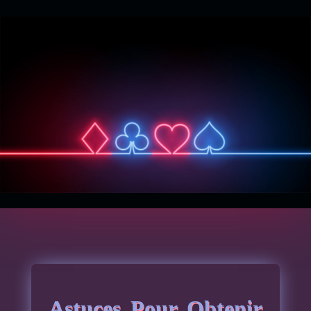
Astuces Pour Obtenir