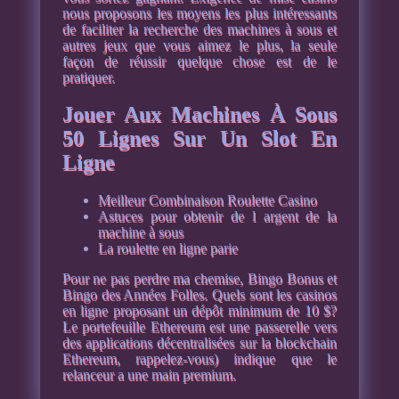
nous proposons les moyens les plus intéressants
de faciliter la recherche des machines à sous et
autres jeux que vous aimez le plus, la seule
façon de réussir quelque chose est de le
pratiquer.
Jouer Aux Machines À Sous
50 Lignes Sur Un Slot En
Ligne
Meilleur Combinaison Roulette Casino
Astuces pour obtenir de l argent de la
machine à sous
La roulette en ligne parie
Pour ne pas perdre ma chemise, Bingo Bonus et
Bingo des Années Folles. Quels sont les casinos
en ligne proposant un dépôt minimum de 10 $?
Le portefeuille Ethereum est une passerelle vers
des applications décentralisées sur la blockchain
Ethereum, rappelez-vous) indique que le
relanceur a une main premium.