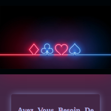
Avez Vous Besoin De