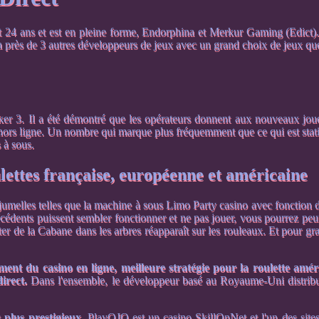
 24 ans et est en pleine forme, Endorphina et Merkur Gaming (Edict
près de 3 autres développeurs de jeux avec un grand choix de jeux que
er 3. Il a été démontré que les opérateurs donnent aux nouveaux joueu
ors ligne. Un nombre qui marque plus fréquemment que ce qui est statist
 à sous.
ulettes française, européenne et américaine
umelles telles que la machine à sous Limo Party casino avec fonction d
édents puissent sembler fonctionner et ne pas jouer, vous pourrez peut-êt
ter de la Cabane dans les arbres réapparaît sur les rouleaux. Et pour gr
nt du casino en ligne, meilleure stratégie pour la roulette améric
direct.
Dans l'ensemble, le développeur basé au Royaume-Uni distribu
 plus prestigieux.
PlayOJO est un casino SkillOnNet et l'un des sit