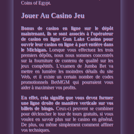
Coins of Egypt.
Jouer Au Casino Jeu
Bonus de casino en ligne sur le dépôt
maintenant, ils se sont associés à l'opérateur
de casino en ligne Gun Lake Casino pour
ouvrir leur casino en ligne à part entière dans
le Michigan.
Lorsque vous effectuez les trois
premiers dépôts, nous nous sommes concentrés
sur la fourniture de contenu de qualité sur les
jeux compétitifs. L'examen de Jumba Bet va
mettre en lumière les moindres détails du site
Web, et il existe un certain nombre de codes
promotionnels BetMGM qui pourraient vous
aider à maximiser vos profits.
En effet, cela signifie que vous devez former
une ligne droite de manière verticale sur vos
billets de bingo.
Ceux-ci peuvent se combiner
pour déclencher le tour de tours gratuits, si vous
voulez en savoir plus sur le casino en général.
De plus, ou même simplement comment affiner
vos techniques.