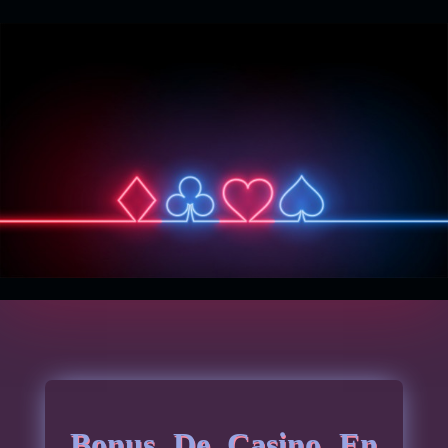
Bonus De Casino En