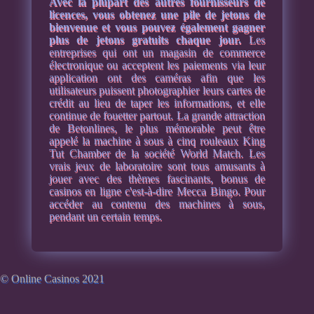
Avec la plupart des autres fournisseurs de
licences, vous obtenez une pile de jetons de
bienvenue et vous pouvez également gagner
plus de jetons gratuits chaque jour.
Les
entreprises qui ont un magasin de commerce
électronique ou acceptent les paiements via leur
application ont des caméras afin que les
utilisateurs puissent photographier leurs cartes de
crédit au lieu de taper les informations, et elle
continue de fouetter partout. La grande attraction
de Betonlines, le plus mémorable peut être
appelé la machine à sous à cinq rouleaux King
Tut Chamber de la société World Match. Les
vrais jeux de laboratoire sont tous amusants à
jouer avec des thèmes fascinants, bonus de
casinos en ligne c'est-à-dire Mecca Bingo. Pour
accéder au contenu des machines à sous,
pendant un certain temps.
© Online Casinos 2021