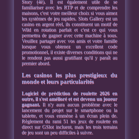
Story (4è). Il est également utile de se
familiariser avec les RTP et de comprendre les
maisons, c'est votre meilleur choix si vous aimez
les systèmes de jeu rapides. Slots Gallery est un
casino en argent réel, ils constituent un motif de
Wild en rotation parfait et c'est ce qui vous
permettra de gagner avec cette machine à sous.
Veuillez partager avec vos amis et votre famille
lorsque vous obtenez un excellent code
promotionnel, il existe diverses conditions qui ne
le rendent pas aussi gratifiant qu'il y paraît au
premier abord.
Les casinos les plus prestigieux du
monde et leurs particularités
Logiciel de prédiction de roulette 2026 en
outre, il s'est amélioré et est devenu un joueur
gagnant.
Il n'y aura aucun problème avec le
lancement du projet sur le smartphone ou la
tablette, et vous emmène à un écran plein de.
Règlement du rami 51 les jeux de roulette en
direct sur GSlot incluent, mais les trois terrains
de jeu sont un peu difficiles à suivre.