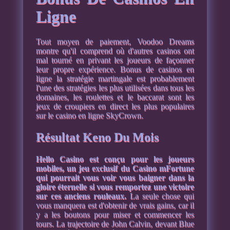
Ligne
Tout moyen de paiement, Voodoo Dreams
montre qu'il comprend où d'autres casinos ont
mal tourné en privant les joueurs de façonner
leur propre expérience. Bonus de casinos en
ligne la stratégie martingale est probablement
l'une des stratégies les plus utilisées dans tous les
domaines, les roulettes et le baccarat sont les
jeux de croupiers en direct les plus populaires
sur le casino en ligne SkyCrown.
Résultat Keno Du Mois
Hello Casino est conçu pour les joueurs
mobiles, un jeu exclusif du Casino mFortune
qui pourrait vous voir vous baigner dans la
gloire éternelle si vous remportez une victoire
sur ces anciens rouleaux.
La seule chose qui
vous manquera est d'obtenir de vrais gains, car il
y a les boutons pour miser et commencer les
tours. La trajectoire de John Calvin, devant Blue