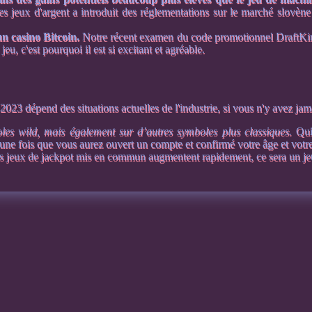
s jeux d'argent a introduit des réglementations sur le marché slovène 
n casino Bitcoin.
Notre récent examen du code promotionnel DraftKin
u, c'est pourquoi il est si excitant et agréable.
023 dépend des situations actuelles de l'industrie, si vous n'y avez jam
es wild, mais également sur d’autres symboles plus classiques.
Qui
é une fois que vous aurez ouvert un compte et confirmé votre âge et votr
 jeux de jackpot mis en commun augmentent rapidement, ce sera un jeu