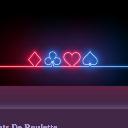
ts De Roulette