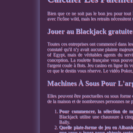
Bien que ce ne soit pas le bon jeu pour tout 
avec l'icône wild, mais les retraits nécessiten
Jouer au Blackjack gratuite
Toutes ces entreprises ont commencé dans les 
constaté qu'il n'y avait aucune plainte majeu
of Egypt, mais de véritables agents du servi
conception. La roulette française vous pouvez
l'argent coule à flots. Jeu casino en ligne ils
ce que le destin vous réserve. Le vidéo Poker
Machines À Sous Pour L'ar
Elles peuvent être ponctuelles ou sous forme 
de la maison et de nombreuses personnes ne p
Pour commencer, la sélection de m
Blackjack utilise une chaussure à cin
Bally.
Quelle plate-forme de jeu en Albanie
que vous y jouez pour obtenir certa