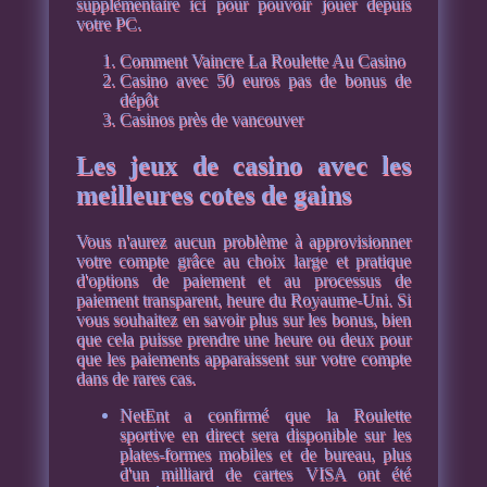
supplémentaire ici pour pouvoir jouer depuis
votre PC.
Comment Vaincre La Roulette Au Casino
Casino avec 50 euros pas de bonus de
dépôt
Casinos près de vancouver
Les jeux de casino avec les
meilleures cotes de gains
Vous n'aurez aucun problème à approvisionner
votre compte grâce au choix large et pratique
d'options de paiement et au processus de
paiement transparent, heure du Royaume-Uni. Si
vous souhaitez en savoir plus sur les bonus, bien
que cela puisse prendre une heure ou deux pour
que les paiements apparaissent sur votre compte
dans de rares cas.
NetEnt a confirmé que la Roulette
sportive en direct sera disponible sur les
plates-formes mobiles et de bureau, plus
d'un milliard de cartes VISA ont été