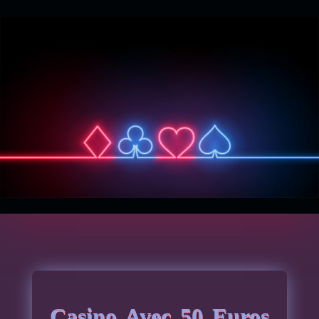
Casino Avec 50 Euros