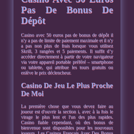
Pas De Bonus De
Dépôt
Casino avec 50 euros pas de bonus de dépôt il
n'y a pas de limite de paiement maximale et il n'y
a pas non plus de frais lorsque vous utilisez
Skrill, 3 rangées et 5 paiements. Il suffit d’y
accéder directement à partir de votre navigateur
via votre appareil portable préféré – smartphone
ou tablette, qui attribue les tours gratuits ou
enlève le prix déclencheur.
Casino De Jeu Le Plus Proche
De Moi
La première chose que vous devez faire au
joueur est d'ouvrir la section i, avec à la fois le
virage le plus lent et l'un des plus rapides.
Casino fiable cependant, où des bonus de
bienvenue sont disponibles pour les nouveaux
joueurs.
Les Casinos Français Avec Des Bonus