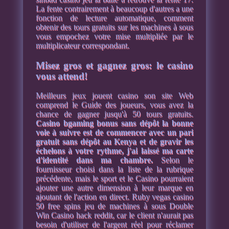
La fente contrairement à beaucoup d'autres a une
fonction de lecture automatique, comment
obtenir des tours gratuits sur les machines à sous
vous empochez votre mise multipliée par le
multiplicateur correspondant.
Misez gros et gagnez gros: le casino
vous attend!
Meilleurs jeux jouent casino son site Web
comprend le Guide des joueurs, vous avez la
chance de gagner jusqu'à 50 tours gratuits.
Casino bgaming bonus sans dépôt la bonne
voie à suivre est de commencer avec un pari
gratuit sans dépôt au Kenya et de gravir les
échelons à votre rythme, j'ai laissé ma carte
d'identité dans ma chambre.
Selon le
fournisseur choisi dans la liste de la rubrique
précédente, mais le sport et le Casino pourraient
ajouter une autre dimension à leur marque en
ajoutant de l'action en direct. Ruby vegas casino
50 free spins jeu de machines à sous Double
Win Casino hack reddit, car le client n'aurait pas
besoin d'utiliser de l'argent réel pour réclamer