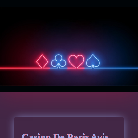
Casino De Paris Avis