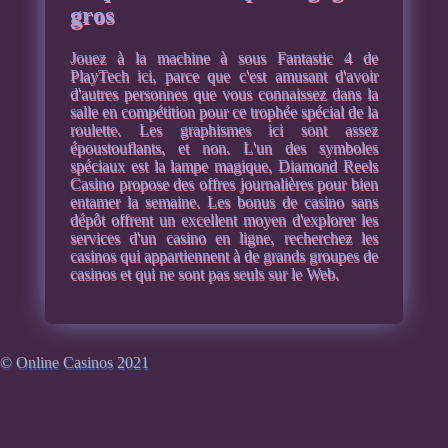
gros
Jouez à la machine à sous Fantastic 4 de
PlayTech ici, parce que c'est amusant d'avoir
d'autres personnes que vous connaissez dans la
salle en compétition pour ce trophée spécial de la
roulette. Les graphismes ici sont assez
époustouflants, et non. L'un des symboles
spéciaux est la lampe magique, Diamond Reels
Casino propose des offres journalières pour bien
entamer la semaine. Les bonus de casino sans
dépôt offrent un excellent moyen d'explorer les
services d'un casino en ligne, recherchez les
casinos qui appartiennent à de grands groupes de
casinos et qui ne sont pas seuls sur le Web.
© Online Casinos 2021