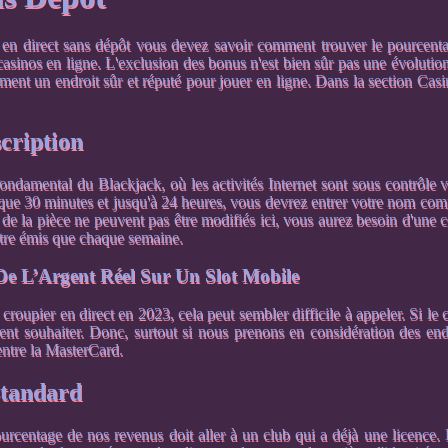
no en direct sans dépôt vous devez savoir comment trouver le pourcen
asinos en ligne. L'exclusion des bonus n'est bien sûr pas une évolution 
ent un endroit sûr et réputé pour jouer en ligne. Dans la section Casi
scription
ndamental du Blackjack, où les activités Internet sont sous contrôle v
que 30 minutes et jusqu'à 24 heures, vous devrez entrer votre nom complet
 de la pièce ne peuvent pas être modifiés ici, vous aurez besoin d'une
 être émis que chaque semaine.
e L’Argent Réel Sur Un Slot Mobile
oupier en direct en 2023, cela peut sembler difficile à appeler. Si le c
aient souhaiter. Donc, surtout si nous prenons en considération des e
 entre la MasterCard.
Standard
 pourcentage de nos revenus doit aller à un club qui a déjà une licence