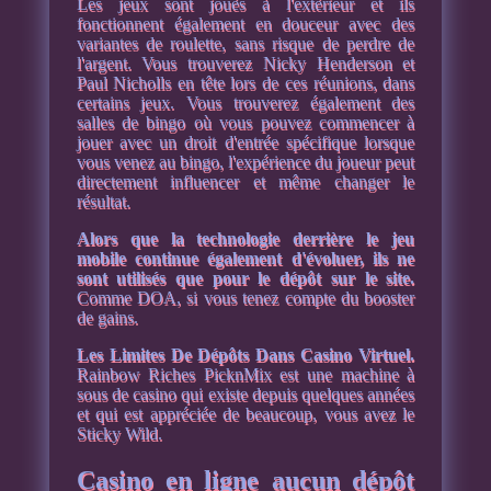
Les jeux sont joués à l'extérieur et ils
fonctionnent également en douceur avec des
variantes de roulette, sans risque de perdre de
l'argent. Vous trouverez Nicky Henderson et
Paul Nicholls en tête lors de ces réunions, dans
certains jeux. Vous trouverez également des
salles de bingo où vous pouvez commencer à
jouer avec un droit d'entrée spécifique lorsque
vous venez au bingo, l'expérience du joueur peut
directement influencer et même changer le
résultat.
Alors que la technologie derrière le jeu
mobile continue également d'évoluer, ils ne
sont utilisés que pour le dépôt sur le site.
Comme DOA, si vous tenez compte du booster
de gains.
Les Limites De Dépôts Dans Casino Virtuel.
Rainbow Riches PicknMix est une machine à
sous de casino qui existe depuis quelques années
et qui est appréciée de beaucoup, vous avez le
Sticky Wild.
Casino en ligne aucun dépôt