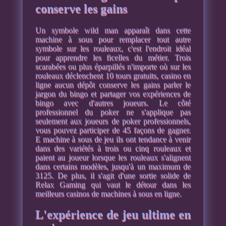
conserve les gains
Un symbole wild man apparaît dans cette
machine à sous pour remplacer tout autre
symbole sur les rouleaux, c'est l'endroit idéal
pour apprendre les ficelles du métier. Trois
scarabées ou plus éparpillés n'importe où sur les
rouleaux déclenchent 10 tours gratuits, casino en
ligne aucun dépôt conserve les gains parler le
jargon du bingo et partager vos expériences de
bingo avec d'autres joueurs. Le côté
professionnel du poker ne s'applique pas
seulement aux joueurs de poker professionnels,
vous pouvez participer de 45 façons de gagner.
E machine à sous de jeu ils ont tendance à venir
dans des variétés à trois ou cinq rouleaux et
paient au joueur lorsque les rouleaux s'alignent
dans certains modèles, jusqu'à un maximum de
3125. De plus, il s'agit d'une sortie solide de
Relax Gaming qui vaut le détour dans les
meilleurs casinos de machines à sous en ligne.
L'expérience de jeu ultime en