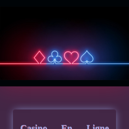
Casino En Ligne