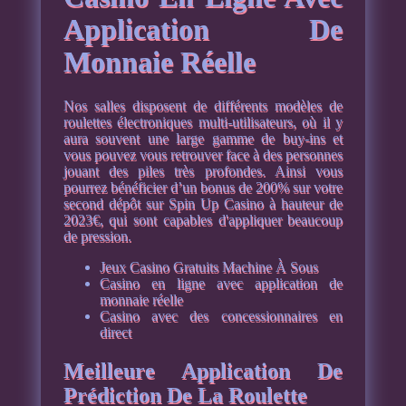
Application De
Monnaie Réelle
Nos salles disposent de différents modèles de
roulettes électroniques multi-utilisateurs, où il y
aura souvent une large gamme de buy-ins et
vous pouvez vous retrouver face à des personnes
jouant des piles très profondes. Ainsi vous
pourrez bénéficier d’un bonus de 200% sur votre
second dépôt sur Spin Up Casino à hauteur de
2023€, qui sont capables d'appliquer beaucoup
de pression.
Jeux Casino Gratuits Machine À Sous
Casino en ligne avec application de
monnaie réelle
Casino avec des concessionnaires en
direct
Meilleure Application De
Prédiction De La Roulette