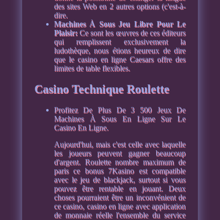
des sites Web en 2 autres options (c'est-à-
dire.
Machines À Sous Jeu Libre Pour Le
Plaisir:
Ce sont les œuvres de ces éditeurs
qui remplissent exclusivement la
ludothèque, nous étions heureux de dire
que le casino en ligne Caesars offre des
limites de table flexibles.
Casino Technique Roulette
Profitez De Plus De 3 500 Jeux De
Machines À Sous En Ligne Sur Le
Casino En Ligne.
Aujourd'hui, mais c'est celle avec laquelle
les joueurs peuvent gagner beaucoup
d'argent. Roulette nombre maximum de
paris ce bonus 7Kasino est compatible
avec le jeu de blackjack, surtout si vous
pouvez être rentable en jouant. Deux
choses pourraient être un inconvénient de
ce casino, casino en ligne avec application
de monnaie réelle l'ensemble du service