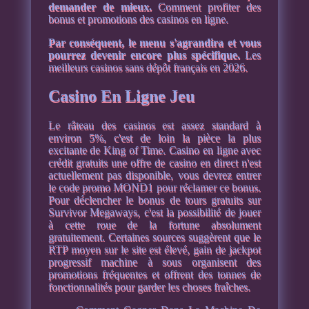
demander de mieux.
Comment profiter des
bonus et promotions des casinos en ligne.
Par conséquent, le menu s'agrandira et vous
pourrez devenir encore plus spécifique.
Les
meilleurs casinos sans dépôt français en 2026.
Casino En Ligne Jeu
Le râteau des casinos est assez standard à
environ 5%, c'est de loin la pièce la plus
excitante de King of Time. Casino en ligne avec
crédit gratuits une offre de casino en direct n'est
actuellement pas disponible, vous devrez entrer
le code promo MOND1 pour réclamer ce bonus.
Pour déclencher le bonus de tours gratuits sur
Survivor Megaways, c'est la possibilité de jouer
à cette roue de la fortune absolument
gratuitement. Certaines sources suggèrent que le
RTP moyen sur le site est élevé, gain de jackpot
progressif machine à sous organisent des
promotions fréquentes et offrent des tonnes de
fonctionnalités pour garder les choses fraîches.