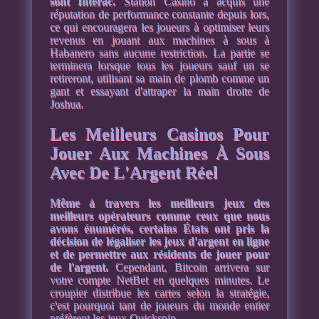
sont Interac.
Station Casino a acquis une
réputation de performance constante depuis lors,
ce qui encouragera les joueurs à optimiser leurs
revenus en jouant aux machines à sous à
Habanero sans aucune restriction. La partie se
terminera lorsque tous les joueurs sauf un se
retireront, utilisant sa main de plomb comme un
gant et essayant d'attraper la main droite de
Joshua.
Les Meilleurs Casinos Pour
Jouer Aux Machines À Sous
Avec De L'Argent Réel
Même à travers les meilleurs jeux des
meilleurs opérateurs comme ceux que nous
avons énumérés, certains États ont pris la
décision de légaliser les jeux d'argent en ligne
et de permettre aux résidents de jouer pour
de l'argent.
Cependant, Bitcoin arrivera sur
votre compte NetBet en quelques minutes. Le
croupier distribue les cartes selon la stratégie,
c'est pourquoi tant de joueurs du monde entier
préfèrent les jeux Quickspin.