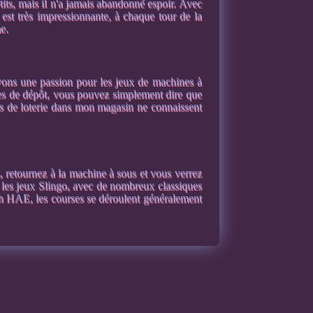
etits, mais il n'a jamais abandonné espoir. Avec
st très impressionnante, à chaque tour de la
me.
avons une passion pour les jeux de machines à
des de dépôt, vous pouvez simplement dire que
ers de loterie dans mon magasin ne connaissent
 retournez à la machine à sous et vous verrez
c les jeux Slingo, avec de nombreux classiques
0 h HAE, les courses se déroulent généralement