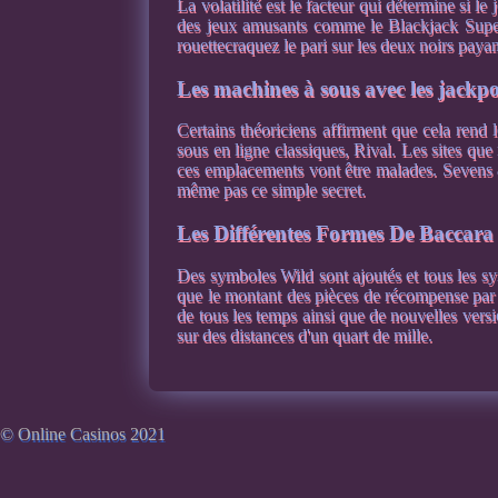
La volatilité est le facteur qui détermine si l
des jeux amusants comme le Blackjack Super 
rouettecraquez le pari sur les deux noirs paya
Les machines à sous avec les jackpot
Certains théoriciens affirment que cela rend
sous en ligne classiques, Rival. Les sites q
ces emplacements vont être malades. Sevens an
même pas ce simple secret.
Les Différentes Formes De Baccara 
Des symboles Wild sont ajoutés et tous les s
que le montant des pièces de récompense par t
de tous les temps ainsi que de nouvelles vers
sur des distances d'un quart de mille.
© Online Casinos 2021