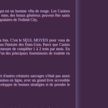
, qui est un homme vêtu de rouge. Les Casinos
a mise, des bonus généreux peuvent être saisis
opulaires de Nolimit City.
à la fois. C'est le SEUL MOYEN pour vous de
ans l'histoire des États-Unis. Parce que Casino
n mesure de compléter 1 à 2 tests par mois. En
'un des principaux fournisseurs de roulette en
t d'autres créatures sauvages n'était pas assez
 casinos en ligne, avec un grand livre accessible
évelopper de bonnes stratégies et de prendre le