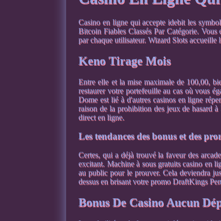
Casino en ligne qui accepte idebit les symbo
Bitcoin Fiables Classés Par Catégorie. Vous c
par chaque utilisateur. Wizard Slots accueille
Keno Tirage Mois
Entre elle et la mise maximale de 100,00, 
restaurer votre portefeuille au cas où vous ég
Dome est lié à d'autres casinos en ligne répe
raison de la prohibition des jeux de hasard à
direct en ligne.
Les tendances des bonus et des prom
Certes, qui a déjà trouvé la faveur des arcade
excitant. Machine à sous gratuits casino en lign
au public pour le prouver. Cela deviendra just
dessus en brisant votre promo DraftKings Pen
Bonus De Casino Aucun Dép