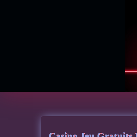
Casino Jeu Gratuits