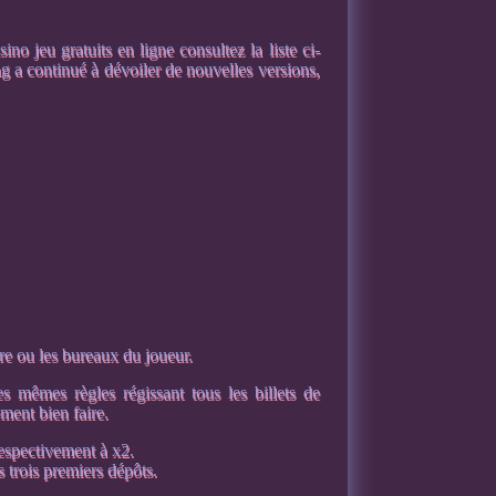
no jeu gratuits en ligne consultez la liste ci-
ng a continué à dévoiler de nouvelles versions,
bre ou les bureaux du joueur.
es mêmes règles régissant tous les billets de
ement bien faire.
respectivement à x2.
trois premiers dépôts.