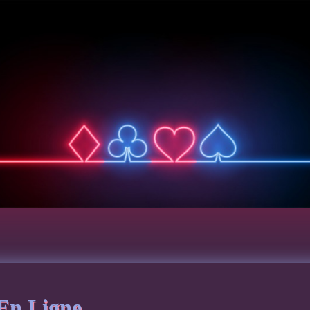
 En Ligne